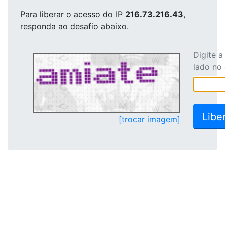
Para liberar o acesso
do IP
216.73.216.43
,
responda ao desafio abaixo.
Digite 
lado no
[trocar imagem]