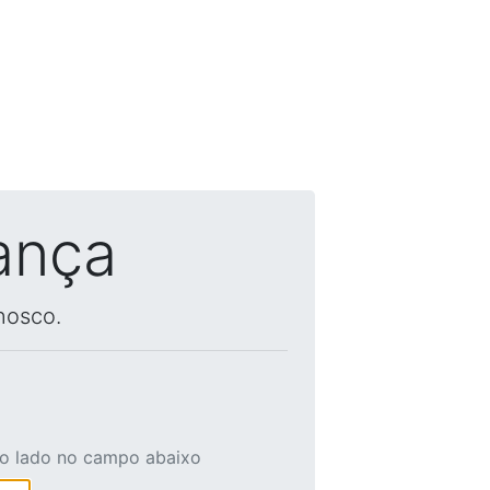
ança
nosco.
ao lado no campo abaixo