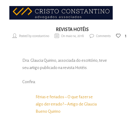
REVISTA HOTÉIS
1
Posted by cconstantino
On maio 14, 2018
Comments
Dra. Glaucia Quirino, associada do escritório, teve
seu artigo publicado na revista Hotéis.
Confira:
Férias e feriados – O que fazer se
algo der errado? – Artigo de Glaucia
Bueno Quirino