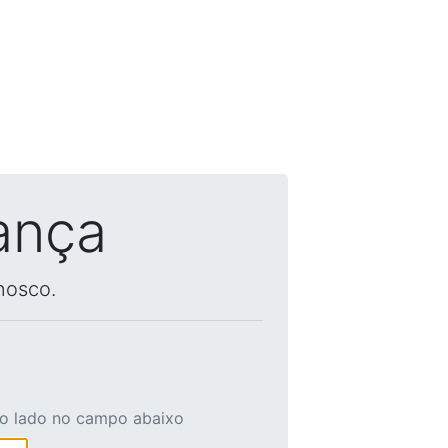
ança
nosco.
ao lado no campo abaixo