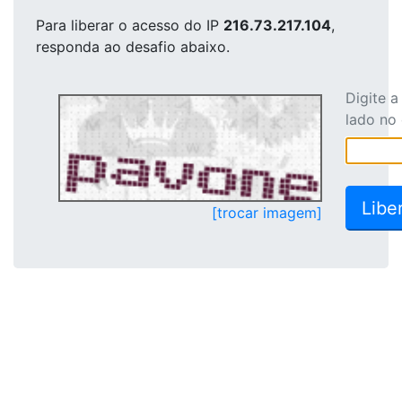
Para liberar o acesso
do IP
216.73.217.104
,
responda ao desafio abaixo.
Digite 
lado no
[trocar imagem]