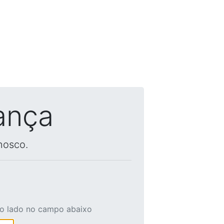
ança
nosco.
ao lado no campo abaixo