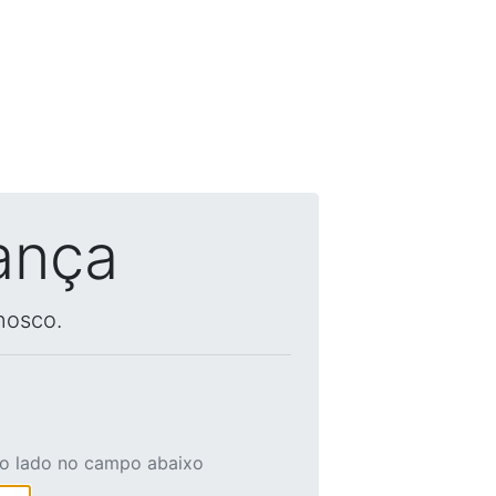
ança
nosco.
ao lado no campo abaixo