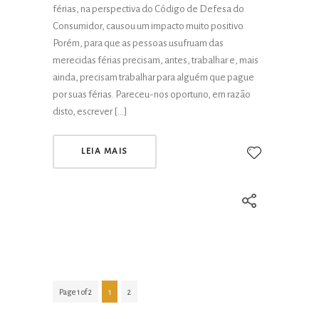
férias, na perspectiva do Código de Defesa do
Consumidor, causou um impacto muito positivo.
Porém, para que as pessoas usufruam das
merecidas férias precisam, antes, trabalhar e, mais
ainda, precisam trabalhar para alguém que pague
por suas férias. Pareceu-nos oportuno, em razão
disto, escrever […]
LEIA MAIS
Page 1 of 2
1
2