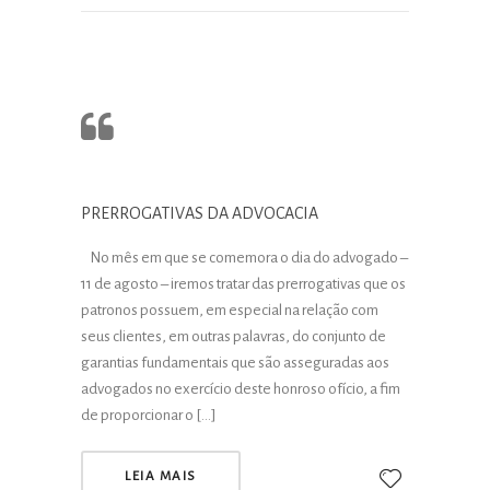
PRERROGATIVAS DA ADVOCACIA
No mês em que se comemora o dia do advogado –
11 de agosto – iremos tratar das prerrogativas que os
patronos possuem, em especial na relação com
seus clientes, em outras palavras, do conjunto de
garantias fundamentais que são asseguradas aos
advogados no exercício deste honroso ofício, a fim
de proporcionar o […]
LEIA MAIS