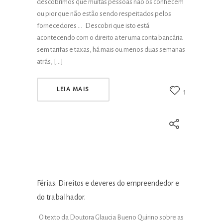
descobrimos que muitas pessoas não os conhecem
ou pior que não estão sendo respeitados pelos
fornecedores … Descobri que isto está
acontecendo com o direito a ter uma conta bancária
sem tarifas e taxas, há mais ou menos duas semanas
atrás, […]
LEIA MAIS
1
Férias: Direitos e deveres do empreendedor e
do trabalhador.
O texto da Doutora Glaucia Bueno Quirino sobre as