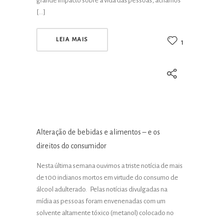
grande impacto sobre a vida das pessoas, achamos
[…]
LEIA MAIS
1
Alteração de bebidas e alimentos – e os
direitos do consumidor
Nesta última semana ouvimos a triste notícia de mais
de 100 indianos mortos em virtude do consumo de
álcool adulterado. Pelas notícias divulgadas na
mídia as pessoas foram envenenadas com um
solvente altamente tóxico (metanol) colocado no