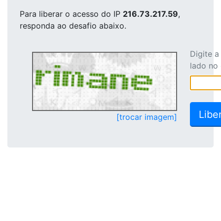
Para liberar o acesso
do IP
216.73.217.59
,
responda ao desafio abaixo.
Digite 
lado no
[trocar imagem]