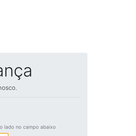
ança
nosco.
ao lado no campo abaixo