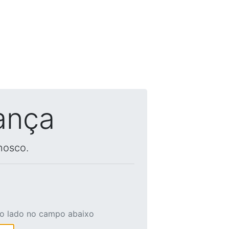
ança
nosco.
ao lado no campo abaixo