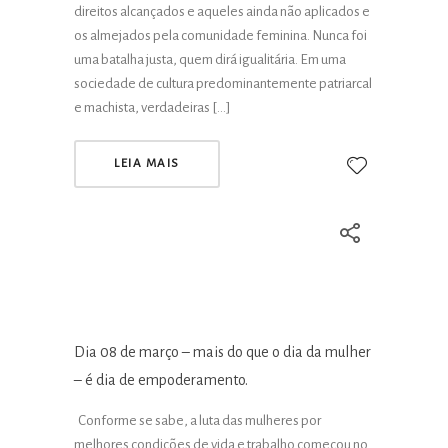
direitos alcançados e aqueles ainda não aplicados e
os almejados pela comunidade feminina. Nunca foi
uma batalha justa, quem dirá igualitária. Em uma
sociedade de cultura predominantemente patriarcal
e machista, verdadeiras […]
LEIA MAIS
Dia 08 de março – mais do que o dia da mulher
– é dia de empoderamento.
Conforme se sabe, a luta das mulheres por
melhores condições de vida e trabalho começou no