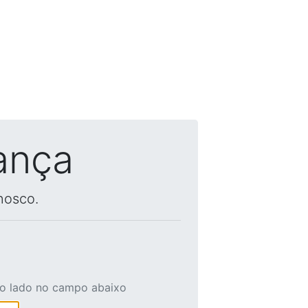
ança
nosco.
ao lado no campo abaixo