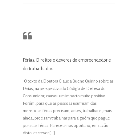
Férias: Direitos e deveres do empreendedor e
do trabalhador.
O texto da Doutora Glaucia Bueno Quirino sobre as
férias, na perspectiva do Código de Defesa do
Consumidor, causou um impacto muito positivo.
Porém, para que as pessoas usufruam das
merecidas férias precisam, antes, trabalhar e, mais
ainda, precisam trabalhar para alguém que pague
por suas férias. Pareceu-nos oportuno, em razão
disto, escrever […]