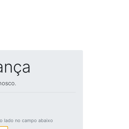
ança
nosco.
ao lado no campo abaixo