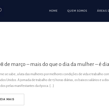
HOME
QUEM SOMOS
ÁREAS 
08 de março – mais do que o dia da mulher – é 
e se sabe, a luta das mulheres por melhores condições de vida e trabalho com
ados Unidos. A jornada de trabalho de 15 horas diárias, os baixos salários e a
dos pelas manifestantes da época. […]
LEIA MAIS