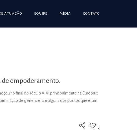
DE ATUAÇÃO
EQUIPE
MÍDIA
CONTATO
dia de empoderamento.
eçou no final do século XIX, principalmente na Europa e
 discriminação de gênero eram alguns dos pontos que eram
3