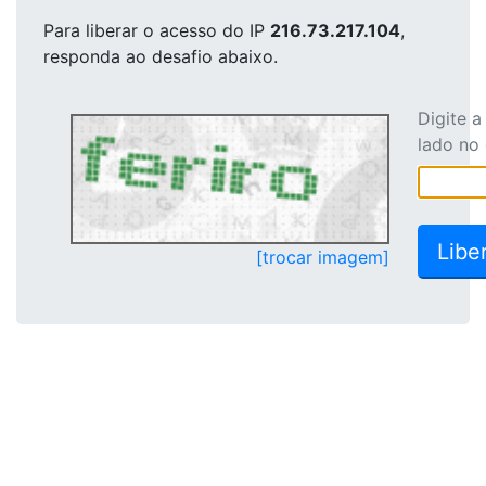
Para liberar o acesso
do IP
216.73.217.104
,
responda ao desafio abaixo.
Digite 
lado no
[trocar imagem]