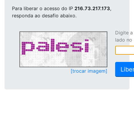
Para liberar o acesso
do IP
216.73.217.173
,
responda ao desafio abaixo.
Digite 
lado no
[trocar imagem]