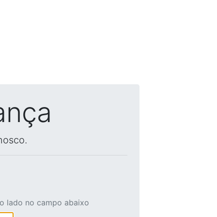
ança
nosco.
ao lado no campo abaixo