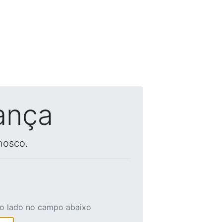
ança
nosco.
ao lado no campo abaixo