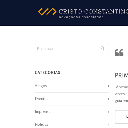
CATEGORIAS
PRI
Artigos
Apesar 
vezes n
Eventos
guia em
Imprensa
Notícias