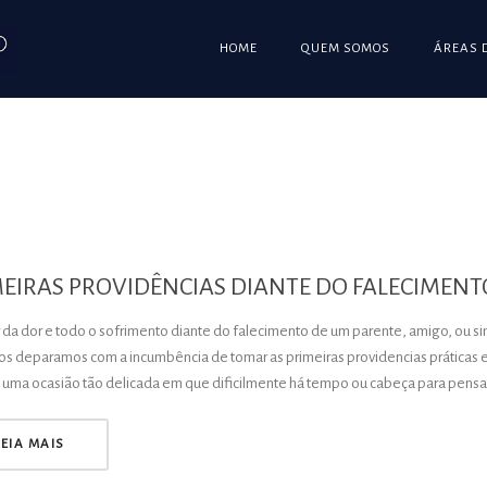
HOME
QUEM SOMOS
ÁREAS 
MEIRAS PROVIDÊNCIAS DIANTE DO FALECIMEN
da dor e todo o sofrimento diante do falecimento de um parente, amigo, ou 
os deparamos com a incumbência de tomar as primeiras providencias práticas e 
 uma ocasião tão delicada em que dificilmente há tempo ou cabeça para pensar
LEIA MAIS