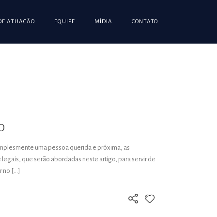
DE ATUAÇÃO
EQUIPE
MÍDIA
CONTATO
TO
simplesmente uma pessoa querida e próxima, as
legais, que serão abordadas neste artigo, para servir de
 no […]