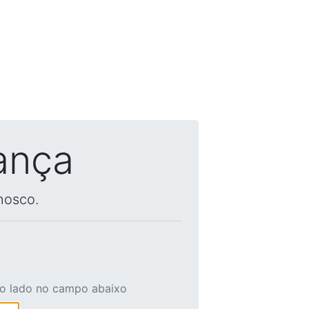
ança
nosco.
ao lado no campo abaixo