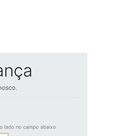
ança
nosco.
ao lado no campo abaixo