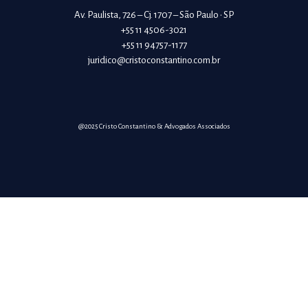
Av. Paulista, 726 – Cj. 1707 – São Paulo • SP
+55 11 4506-3021
+55 11 94757-1177
juridico@cristoconstantino.com.br
@2025 Cristo Constantino & Advogados Associados