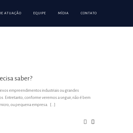
DE ATUAÇÃO
EQUIPE
MÍDIA
CONTATO
ecisa saber?
exos empreendimentos industriais ou grandes
s. Entretanto, conforme veremos a seguir, não é bem
 micro, ou pequena empresa. […]