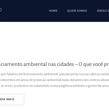
HOME
QUEM SOMOS
ÁREAS 
nciamento ambiental nas cidades – O que você pr
que falamos em licenciamento ambiental, passam pelas nossas cabeça compl
dimentos em áreas de proteção ambiental muito distantes dos centros urbano
e às vezes, poderá se ver submetido a esta exigência também o gestor de uma
LEIA MAIS