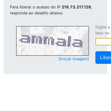
Para liberar o acesso
do IP
216.73.217.126
,
responda ao desafio abaixo.
Digite 
lado no
[trocar imagem]